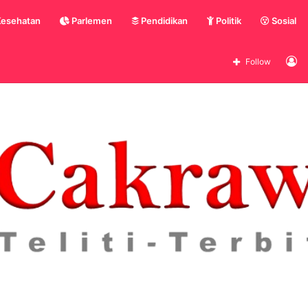
esehatan
Parlemen
Pendidikan
Politik
Sosial
L
Follow
In