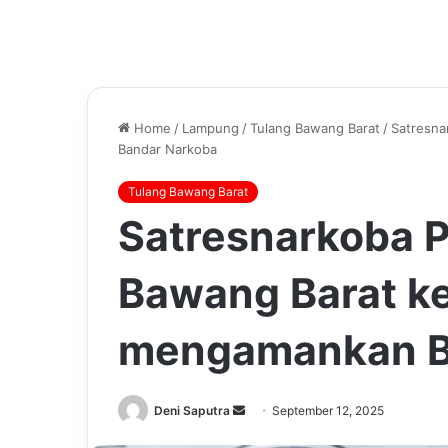
Home
/
Lampung
/
Tulang Bawang Barat
/
Satresna
Bandar Narkoba
Tulang Bawang Barat
Satresnarkoba P
Bawang Barat ke
mengamankan B
Send
Deni Saputra
September 12, 2025
an