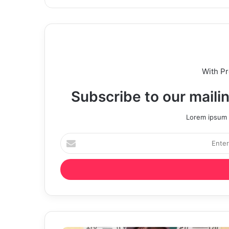
With P
Subscribe to our mailin
Lorem ipsum d
Enter
your
Email
address