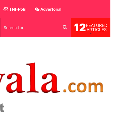
TNI-Polri
Advertorial
12
FEATURED
og
Search
ARTICLES
for