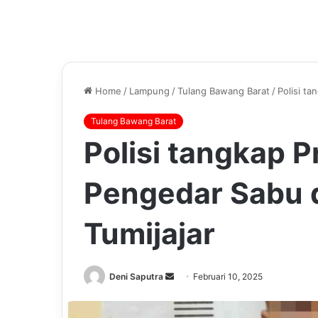
Home
/
Lampung
/
Tulang Bawang Barat
/
Polisi t
Tulang Bawang Barat
Polisi tangkap 
Pengedar Sabu 
Tumijajar
Send
Deni Saputra
Februari 10, 2025
an
email