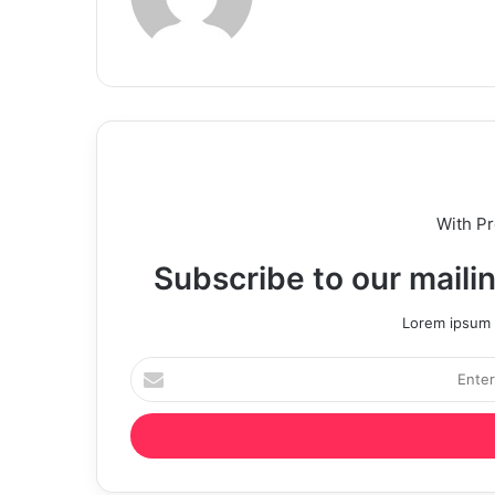
With P
Subscribe to our mailin
Lorem ipsum d
Enter
your
Email
address