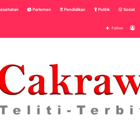
esehatan
Parlemen
Pendidikan
Politik
Sosial
L
Follow
In