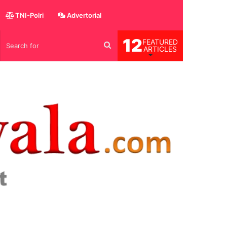
TNI-Polri
Advertorial
12
FEATURED
og
Search
ARTICLES
for