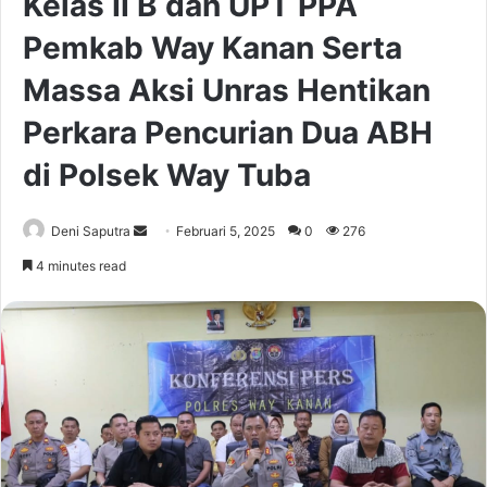
Kelas II B dan UPT PPA
Pemkab Way Kanan Serta
Massa Aksi Unras Hentikan
Perkara Pencurian Dua ABH
di Polsek Way Tuba
Send
Deni Saputra
Februari 5, 2025
0
276
an
4 minutes read
email