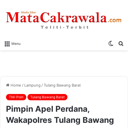
Switch
S
Menu
skin
fo
Home
/
Lampung
/
Tulang Bawang Barat
TNI-Polri
Tulang Bawang Barat
Pimpin Apel Perdana,
Wakapolres Tulang Bawang