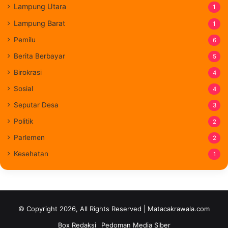
Lampung Utara
1
Lampung Barat
1
Pemilu
6
Berita Berbayar
5
Birokrasi
4
Sosial
4
Seputar Desa
3
Politik
2
Parlemen
2
Kesehatan
1
© Copyright 2026, All Rights Reserved | Matacakrawala.com
Box Redaksi
Pedoman Media Siber