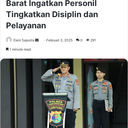
Barat Ingatkan Personil
Tingkatkan Disiplin dan
Pelayanan
Send
Deni Saputra
Februari 3, 2025
0
291
an
1 minute read
email