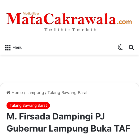
Switch
S
Menu
skin
fo
Home
/
Lampung
/
Tulang Bawang Barat
Tulang Bawang Barat
M. Firsada Dampingi PJ
Gubernur Lampung Buka TAF