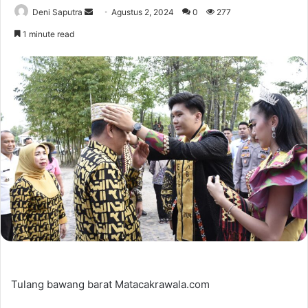
Send
Deni Saputra
Agustus 2, 2024
0
277
an
1 minute read
email
Tulang bawang barat Matacakrawala.com