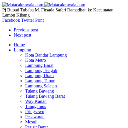
Pj Bupati Tubaba M. Firsada Safari Ramadhan ke Kecamatan
Lambu Kibang
Facebook
Twitter
Print
Previous post
Next post
Home
Lampung
Kota Bandar Lampung
Kota Metro
Lampung Barat
Lampung Tengah
Lampung Utara
Lampung Timur
Lampung Selatan
Tulang Bawang
Tulang Bawang Barat
Way Kanan
Tanggamus
Pringsewu
Pesawaran
Mesuji
Pesisir Barat