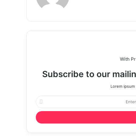
With P
Subscribe to our mailin
Lorem ipsum d
Enter
your
Email
address