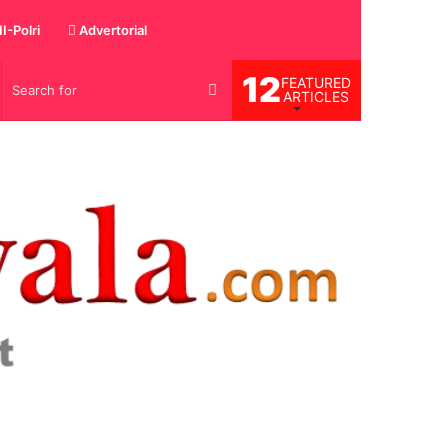
I-Polri
Advertorial
12
FEATURED
g
Search
ARTICLES
for