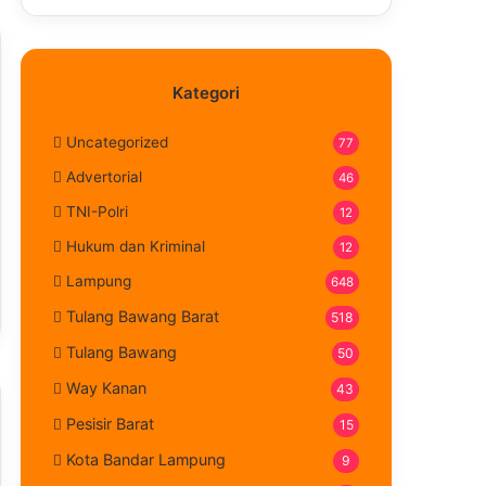
Kategori
Uncategorized
77
Advertorial
46
TNI-Polri
12
Hukum dan Kriminal
12
Lampung
648
Tulang Bawang Barat
518
Tulang Bawang
50
Way Kanan
43
Pesisir Barat
15
Kota Bandar Lampung
9