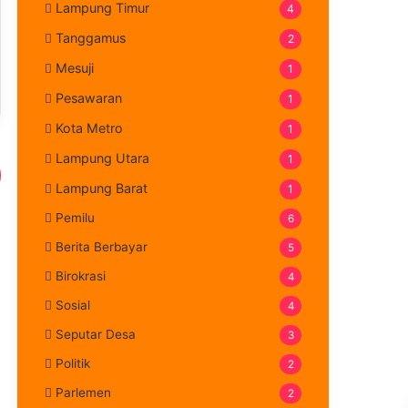
Lampung Timur
4
Tanggamus
2
Mesuji
1
Pesawaran
1
Kota Metro
1
Lampung Utara
1
Lampung Barat
1
Pemilu
6
Berita Berbayar
5
Birokrasi
4
Sosial
4
Seputar Desa
3
Politik
2
Parlemen
2