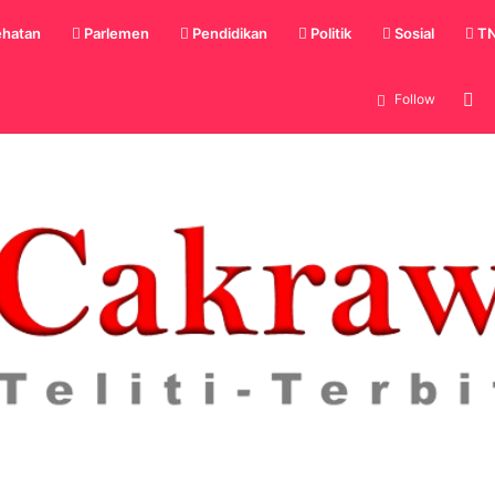
hatan
Parlemen
Pendidikan
Politik
Sosial
TN
Lo
Follow
In