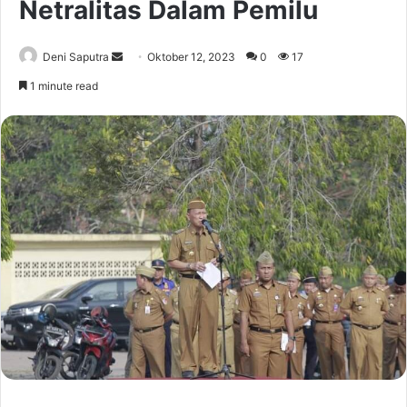
Netralitas Dalam Pemilu
Send
Deni Saputra
Oktober 12, 2023
0
17
an
1 minute read
email