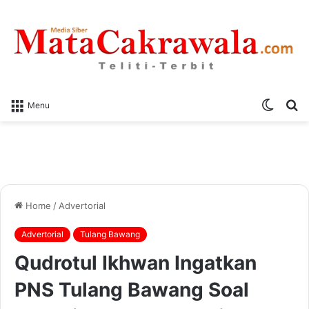
Switch
S
Menu
skin
fo
Home
/
Advertorial
Advertorial
Tulang Bawang
Qudrotul Ikhwan Ingatkan
PNS Tulang Bawang Soal