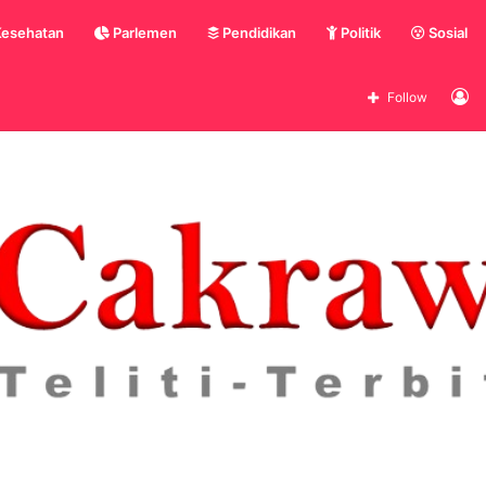
esehatan
Parlemen
Pendidikan
Politik
Sosial
L
Follow
In