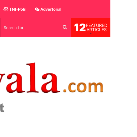
TNI-Polri
Advertorial
12
FEATURED
og
Search
ARTICLES
for