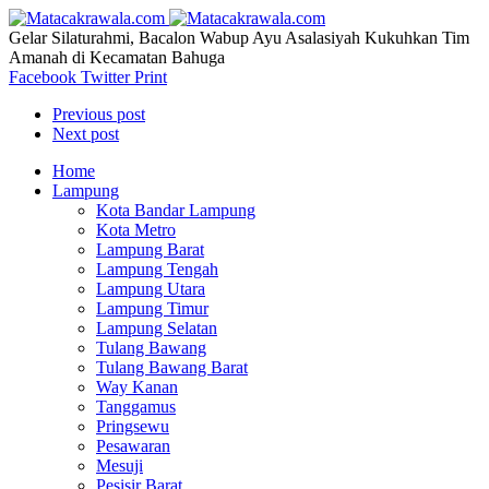
Gelar Silaturahmi, Bacalon Wabup Ayu Asalasiyah Kukuhkan Tim
Amanah di Kecamatan Bahuga
Facebook
Twitter
Print
Previous post
Next post
Home
Lampung
Kota Bandar Lampung
Kota Metro
Lampung Barat
Lampung Tengah
Lampung Utara
Lampung Timur
Lampung Selatan
Tulang Bawang
Tulang Bawang Barat
Way Kanan
Tanggamus
Pringsewu
Pesawaran
Mesuji
Pesisir Barat