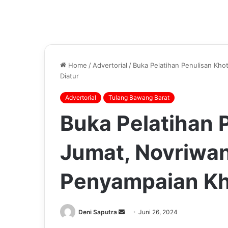
Home
/
Advertorial
/
Buka Pelatihan Penulisan Kh
Diatur
Advertorial
Tulang Bawang Barat
Buka Pelatihan 
Jumat, Novriwan
Penyampaian Kh
Send
Deni Saputra
Juni 26, 2024
an