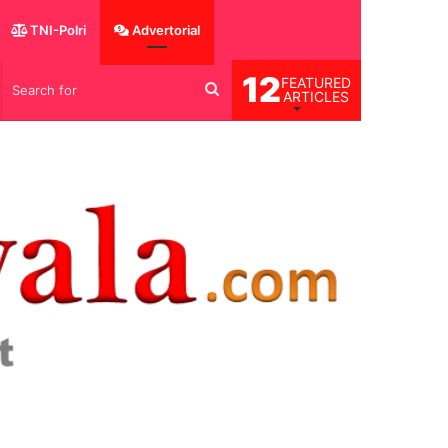
TNI-Polri
Advertorial
12
FEATURED
og
Search
ARTICLES
for