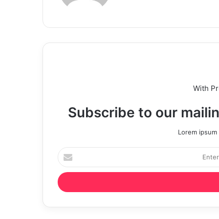
With P
Subscribe to our mailin
Lorem ipsum d
Enter
your
Email
address