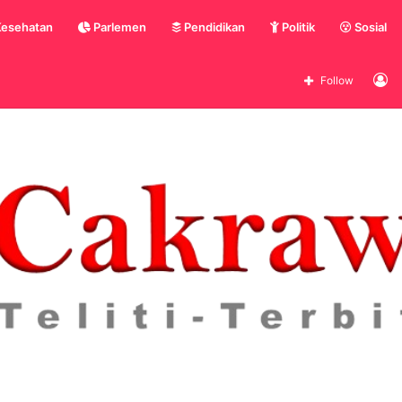
esehatan
Parlemen
Pendidikan
Politik
Sosial
L
Follow
In