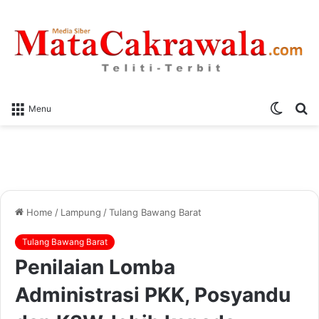
Switch
S
Menu
skin
fo
Home
/
Lampung
/
Tulang Bawang Barat
Tulang Bawang Barat
Penilaian Lomba
Administrasi PKK, Posyandu