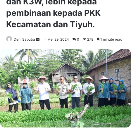
dan K3W, lebih kepada
pembinaan kepada PKK
Kecamatan dan Tiyuh.
Send
Deni Saputra
Mei 29, 2024
0
278
1 minute read
an
email