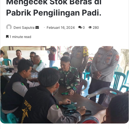
Mengecek Stok Beras di
Pabrik Pengilingan Padi.
Send
Deni Saputra
Februari 16, 2024
0
280
an
1 minute read
email