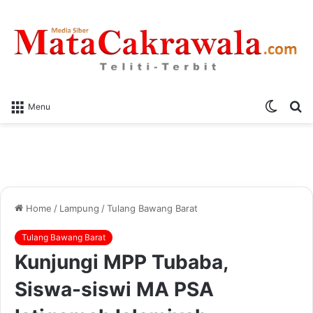
Switch
S
Menu
skin
fo
Home
/
Lampung
/
Tulang Bawang Barat
Tulang Bawang Barat
Kunjungi MPP Tubaba,
Siswa-siswi MA PSA