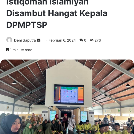
Istiqomah Islamiyah
Disambut Hangat Kepala
DPMPTSP
Send
Deni Saputra
Februari 6, 2024
0
276
an
1 minute read
email