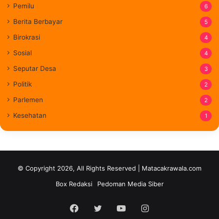
Pemilu
6
Berita Berbayar
5
Birokrasi
4
Sosial
4
Seputar Desa
3
Politik
2
Parlemen
2
Kesehatan
1
© Copyright 2026, All Rights Reserved | Matacakrawala.com
Box Redaksi
Pedoman Media Siber
Facebook
Twitter
YouTube
Instagram