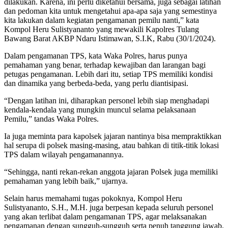
dilakukan. Karena, ini perlu diketahui bersama, juga sebagai latihan
dan pedoman kita untuk mengetahui apa-apa saja yang semestinya
kita lakukan dalam kegiatan pengamanan pemilu nanti,” kata
Kompol Heru Sulistyananto yang mewakili Kapolres Tulang
Bawang Barat AKBP Ndaru Istimawan, S.I.K, Rabu (30/1/2024).
Dalam pengamanan TPS, kata Waka Polres, harus punya
pemahaman yang benar, terhadap kewajiban dan larangan bagi
petugas pengamanan. Lebih dari itu, setiap TPS memiliki kondisi
dan dinamika yang berbeda-beda, yang perlu diantisipasi.
“Dengan latihan ini, diharapkan personel lebih siap menghadapi
kendala-kendala yang mungkin muncul selama pelaksanaan
Pemilu,” tandas Waka Polres.
Ia juga meminta para kapolsek jajaran nantinya bisa mempraktikkan
hal serupa di polsek masing-masing, atau bahkan di titik-titik lokasi
TPS dalam wilayah pengamanannya.
“Sehingga, nanti rekan-rekan anggota jajaran Polsek juga memiliki
pemahaman yang lebih baik,” ujarnya.
Selain harus memahami tugas pokoknya, Kompol Heru
Sulistyananto, S.H., M.H. juga berpesan kepada seluruh personel
yang akan terlibat dalam pengamanan TPS, agar melaksanakan
pengamanan dengan sungguh-sungguh serta penuh tanggung jawab.