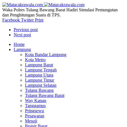
Waka Polres Tulang Bawang Barat Hadiri Simulasi Pemungutan
dan Penghitungan Suara di TPS.
Facebook
Twitter
Print
Previous post
Next post
Home
Lampung
Kota Bandar Lampung
Kota Metro
Lampung Barat
Lampung Tengah
Lampung Utara
Lampung Timur
Lampung Selatan
Tulang Bawang
Tulang Bawang Barat
Way Kanan
Tanggamus
Pringsewu
Pesawaran
Mesuji
Pesisir Barat