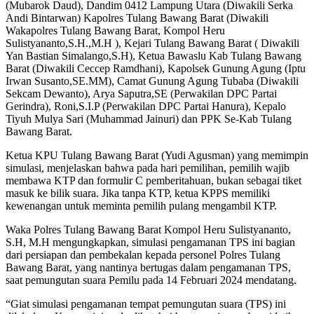
(Mubarok Daud), Dandim 0412 Lampung Utara (Diwakili Serka
Andi Bintarwan) Kapolres Tulang Bawang Barat (Diwakili
Wakapolres Tulang Bawang Barat, Kompol Heru
Sulistyananto,S.H.,M.H ), Kejari Tulang Bawang Barat ( Diwakili
Yan Bastian Simalango,S.H), Ketua Bawaslu Kab Tulang Bawang
Barat (Diwakili Ceccep Ramdhani), Kapolsek Gunung Agung (Iptu
Irwan Susanto,SE.MM), Camat Gunung Agung Tubaba (Diwakili
Sekcam Dewanto), Arya Saputra,SE (Perwakilan DPC Partai
Gerindra), Roni,S.I.P (Perwakilan DPC Partai Hanura), Kepalo
Tiyuh Mulya Sari (Muhammad Jainuri) dan PPK Se-Kab Tulang
Bawang Barat.
Ketua KPU Tulang Bawang Barat (Yudi Agusman) yang memimpin
simulasi, menjelaskan bahwa pada hari pemilihan, pemilih wajib
membawa KTP dan formulir C pemberitahuan, bukan sebagai tiket
masuk ke bilik suara. Jika tanpa KTP, ketua KPPS memiliki
kewenangan untuk meminta pemilih pulang mengambil KTP.
Waka Polres Tulang Bawang Barat Kompol Heru Sulistyananto,
S.H, M.H mengungkapkan, simulasi pengamanan TPS ini bagian
dari persiapan dan pembekalan kepada personel Polres Tulang
Bawang Barat, yang nantinya bertugas dalam pengamanan TPS,
saat pemungutan suara Pemilu pada 14 Februari 2024 mendatang.
“Giat simulasi pengamanan tempat pemungutan suara (TPS) ini